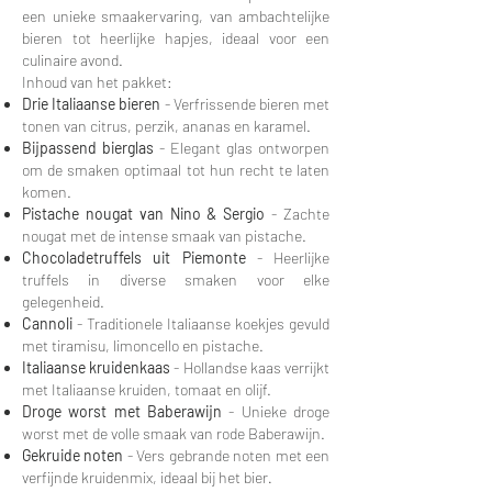
een unieke smaakervaring, van ambachtelijke
bieren tot heerlijke hapjes, ideaal voor een
culinaire avond.
Inhoud van het pakket:​
Drie Italiaanse bieren
- Verfrissende bieren met
tonen van citrus, perzik, ananas en karamel.
Bijpassend bierglas
- Elegant glas ontworpen
om de smaken optimaal tot hun recht te laten
komen.
Pistache nougat van Nino & Sergio
- Zachte
nougat met de intense smaak van pistache.
Chocoladetruffels uit Piemonte
- Heerlijke
truffels in diverse smaken voor elke
gelegenheid.
Cannoli
- Traditionele Italiaanse koekjes gevuld
met tiramisu, limoncello en pistache.
Italiaanse kruidenkaas
- Hollandse kaas verrijkt
met Italiaanse kruiden, tomaat en olijf.
Droge worst met Baberawijn
- Unieke droge
worst met de volle smaak van rode Baberawijn.
Gekruide noten
- Vers gebrande noten met een
verfijnde kruidenmix, ideaal bij het bier
.