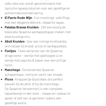
volle rode wijn wordt gecombineerd met
typische tapasproducten voor een gezellige en
authentieke borrelervaring.
El Pacto Rode Wijn
: Een krachtige, volle Rioja
met een elegante afdronk, ideaal bij tapas.
Patatas Bravas Kruiden
: Zelf eenvoudig de
klassieke Spaanse aardappeltapas maken met
deze kruidige mix.
Alioli Kruiden
: Voor een romige knoflookdip,
onmisbaar bij brood, picos of aardappeltjes.
Fuetjes
: Twee varianten van de Spaanse
droge worst – eentje met gedroogde ui en
eentje met paprika & peper voor een pittige
twist.
Manchego
: De beroemde Spaanse
schapenkaas, romig en zacht van smaak.
Picos
: Knapperige dipstokjes die perfect
passen bij de alioli of bij de manchego.
De Spaanse Verwennerij is een compleet
tapasfeestje in één doos – ideaal om cadeau te
geven of zelf van te genieten tijdens een
gezellige avond.