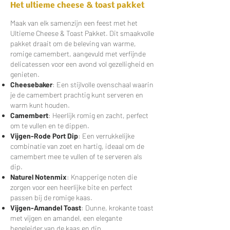
Het ultieme
cheese & toast pakket
Maak van elk samenzijn een feest met het
Ultieme Cheese & Toast Pakket. Dit smaakvolle
pakket draait om de beleving van warme,
romige camembert, aangevuld met verfijnde
delicatessen voor een avond vol gezelligheid en
genieten.
Cheesebaker
: Een stijlvolle ovenschaal waarin
je de camembert prachtig kunt serveren en
warm kunt houden.
Camembert
: Heerlijk romig en zacht, perfect
om te vullen en te dippen.
Vijgen-Rode Port Dip
: Een verrukkelijke
combinatie van zoet en hartig, ideaal om de
camembert mee te vullen of te serveren als
dip.
Naturel Notenmix
: Knapperige noten die
zorgen voor een heerlijke bite en perfect
passen bij de romige kaas.
Vijgen-Amandel Toast
: Dunne, krokante toast
met vijgen en amandel, een elegante
begeleider van de kaas en dip.