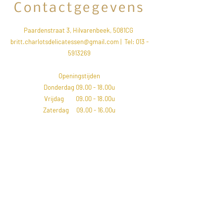
Contactgegevens
Paardenstraat 3, Hilvarenbeek, 5081CG
britt.charlotsdelicatessen@gmail.com
| Tel:
013 -
5913269
Openingstijden
Donderdag 09.00 - 18.00u
Vrijdag 09.00 - 18.00u
Zaterdag 09.00 - 16.00u
Let op van 16 juli t/m 11 augustus zijn wij
gesloten ivm verhuizing naar onze nieuwe
locatie. Vanaf
woensdag 12 augustus zijn we
open op Vrijthof 27.