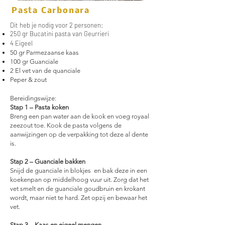
Pasta Carbonara
Dit heb je nodig voor 2 personen:
250 gr Bucatini pasta van Geurrieri
4 Eigeel
50 gr Parmezaanse kaas
100 gr Guanciale
2 El vet van de quanciale
Peper & zout
Bereidingswijze:
Stap 1 – Pasta koken
Breng een pan water aan de kook en voeg royaal
zeezout toe. Kook de pasta volgens de
aanwijzingen op de verpakking tot deze al dente
is.
Stap 2 – Guanciale bakken
Snijd de guanciale in blokjes en bak deze in een
koekenpan op middelhoog vuur uit. Zorg dat het
vet smelt en de guanciale goudbruin en krokant
wordt, maar niet te hard. Zet opzij en bewaar het
vet.
Stap 3 – Kaas en eigeel mengen